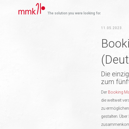
The solution you were looking for.
11.05.2023.
Book
(Deut
Die einzi
zum fünft
Der
Booking M
die weltweit v
zu ermöglichen
gestalten. Über
zusammenkomme