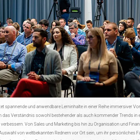
tet spannende und anwendbare Lerninhalte in einer Reihe immersiver Vo
das Verständnis sowohl bestehender als auch kommender Trends in ei
verbessern. Von Sales und Marketing bis hin zu Organisation und Finan
Auswahl von weltbekannten Rednern vor Ort sein, um ihr persönliches 