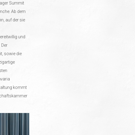
nager Summit
anche. Ab dem
n, auf der sie
ereitwillig und
 Der
, sowie die
igartige
sten
avaria
staltung kommt
tschaftskammer