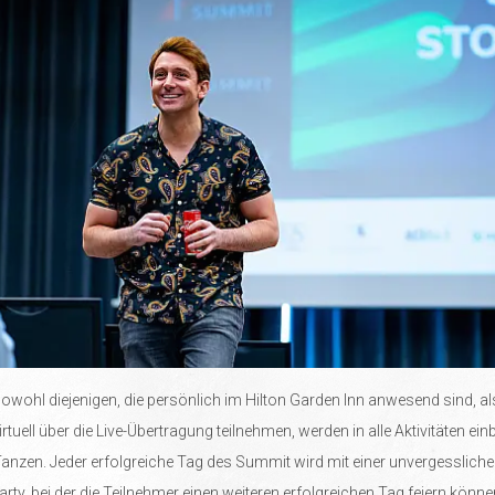
sowohl diejenigen, die persönlich im Hilton Garden Inn anwesend sind, a
virtuell über die Live-Übertragung teilnehmen, werden in alle Aktivitäten e
 Tanzen. Jeder erfolgreiche Tag des Summit wird mit einer unvergesslich
Party, bei der die Teilnehmer einen weiteren erfolgreichen Tag feiern könn