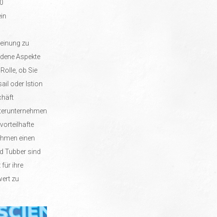
30
ein
Meinung zu
edene Aspekte
Rolle, ob Sie
il oder Istion
chäft
rterunternehmen
vorteilhafte
ehmen einen
nd Tubber sind
für ihre
wert zu