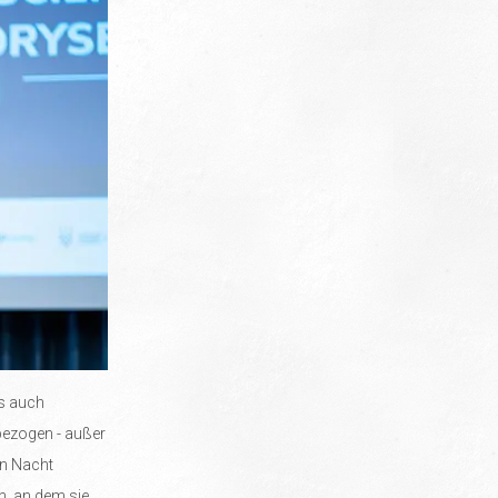
ls auch
inbezogen - außer
en Nacht
en, an dem sie