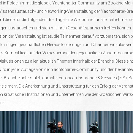
l in Folge nimmt die globale Yachtcharter-Community am Booking Ma
r Wissensaustausch- und Networking-Veranstaltung der Yachtcharter-Br
d diese für die folgenden drei Tage eine Weltbühne für alle Teilnehmer sei
ngen austauschen und sich mit ihren Geschäftspartnern treffen können.
sion der Veranstaltung ist es, die Teilnehmer darauf vorzubereiten, sich b
zukünftigen geschäftlichen Herausforderungen und Chancen einzulassen.
s Summit liegt auf der Verbesserung der gegenseitigen Zusammenarbeit
skussionen zu allen aktuellen Themen innerhalb der Branche. Diese einz
wird in jeder Auflage von der Yachtcharter-Community und den bekannte
 Branche unterstützt, darunter European Insurance & Services (EIS), B
iele mehr. Die Anerkennung und Unterstützung für den Erfolg der Veran
en kroatischen Institutionen und Unternehmen wie der Kroatischen Wir
nk.