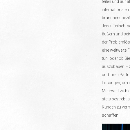
teilen und auf
internationalen
branchenspezif
Jeder Teilnehme
äußern und sei
der Problemlösu
eine weltweite 
tun, oder ob Si
auszubauen – S
und ihren Partne
Lösungen, um i
Mehrwert zu bie
stets bestrebt a
Kunden zu vermi
schaffen.