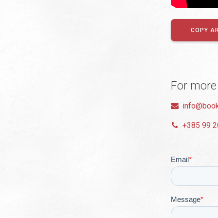
COPY A
For more
info@book
+385 99 2