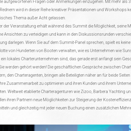
 alle aufgeworfenen Fragen oder Anmerkungen einzugehen. Mit mehr als 
 Rednern wird in dieser Reihe kreativer Präsentationen und Workshops k
isches Thema außer Acht gelassen.
r der Veranstaltung erhält während des Summit die Möglichkeit, seine 
ne Ansichten zu verteidigen und kann in den Diskussionsrunden verschi
ng darlegen. Wenn Sie auf dem Summit-Panel sprechen, spielt es keine 
Flotte von Hunderten von Booten verwalten, wie es Unternehmen wie Sunsa
e ein lokales Charterunternehmen sind, das gerade erst anfängt sein Ges
ie werden gehört werden! Die geschäftlichen Gespräche zwischen Cha
rn, den Charteragenten, bringen alle Beteiligten näher an für beide Seiten 
hre Zusammenarbeit zu optimieren und ihren Kunden und ihrem Untern
ten. Weltweit etablierte Charteragenturen wie Zizoo, Barbera Yachting u
llen ihren Partnern neue Möglichkeiten zur Steigerung der Kosteneffizienz 
tteln und gleichzeitig mit jeder neuen Buchung einen zusätzlichen Mehr