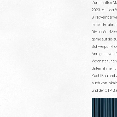
Zum fünften Ma
2023 teil – de
8. November wir
lernen, Erfahru
Die erklärte Mis
gerne auf die 
Schwerpunkt de
Anregung von Di
Veranstaltung 
Unternehmen der
YachtBau und v
auch von lokal
und der OTP Ba