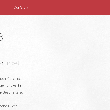
Our Story
3
r findet
sen Ziel es ist,
gen und es ihr
er-Geschäfts zu
nche zu den