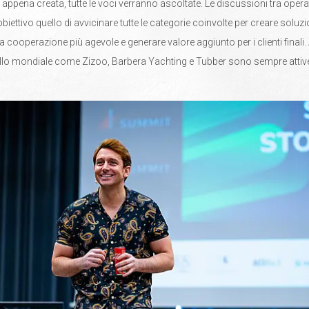
 appena creata, tutte le voci verranno ascoltate. Le discussioni tra opera
ettivo quello di avvicinare tutte le categorie coinvolte per creare soluzi
e la cooperazione più agevole e generare valore aggiunto per i clienti finali
ello mondiale come Zizoo, Barbera Yachting e Tubber sono sempre attive