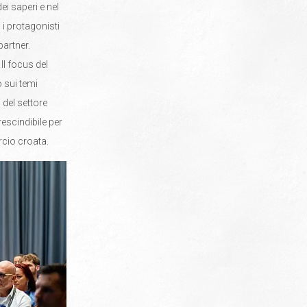
i saperi e nel
 i protagonisti
partner.
 Il focus del
o sui temi
 del settore
escindibile per
rcio croata.