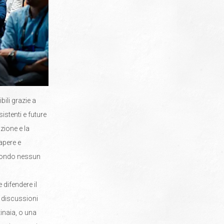
ili grazie a
stenti e future
zione e la
apere e
 mondo nessun
 difendere il
e discussioni
inaia, o una