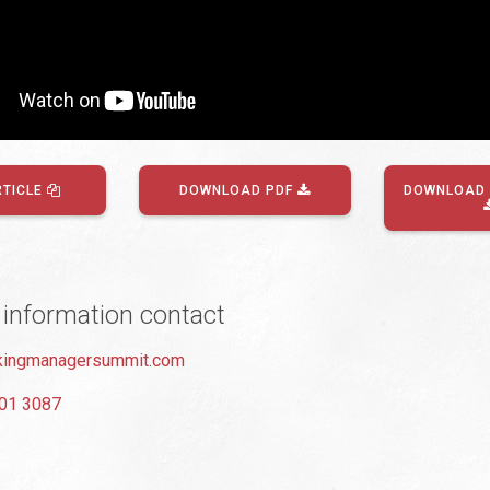
RTICLE
DOWNLOAD PDF
DOWNLOAD 
 information contact
ingmanagersummit.com
01 3087