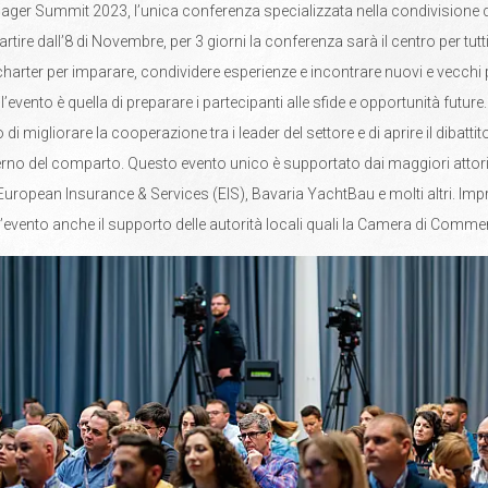
ger Summit 2023, l’unica conferenza specializzata nella condivisione de
rtire dall’8 di Novembre, per 3 giorni la conferenza sarà il centro per tutti
harter per imparare, condividere esperienze e incontrare nuovi e vecchi 
’evento è quella di preparare i partecipanti alle sfide e opportunità future.
di migliorare la cooperazione tra i leader del settore e di aprire il dibattit
nterno del comparto. Questo evento unico è supportato dai maggiori attori
 European Insurance & Services (EIS), Bavaria YachtBau e molti altri. Impr
l’evento anche il supporto delle autorità locali quali la Camera di Comme