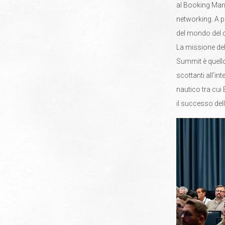
al Booking Mana
networking. A pa
del mondo del c
La missione dell
Summit è quello 
scottanti all’i
nautico tra cui
il successo del