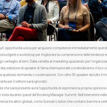
 un’ opportunità unica per acquisire competenze immediatamente spendib
oinvolgenti e workshop per migliorare la comprensione delle tendenze esi
go ventaglio di temi. Dalla vendita al marketing spaziando per l'organizza
rata selezione di speaker di fama internazionale condivideranno il loro s
a qualsiasi domanda o osservazione. Con oltre 30 speaker da tutto il
nte per il settore sarà ignorato.
te che sarà presente avrà l’opportunità di esprimere la propria opinione e
i vista durante i panel del Booking Manager Summit. Nell’intervenire nell
erenza tra attori globali, come Sunsail o Istion che contano barche a cent