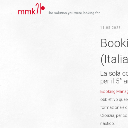
The solution you were looking for.
11.05.2023.
Book
(Itali
La sola c
per il 5°
Booking Mana
obbiettivo quell
formazione e co
Croazia, per co
nautico.