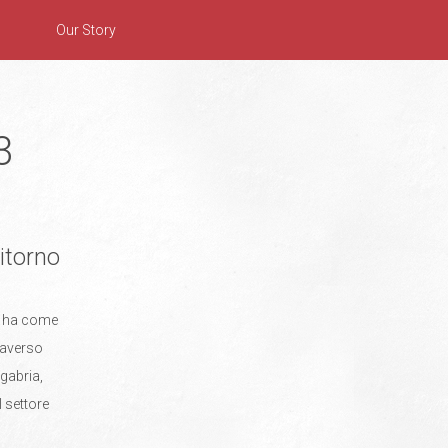
Our Story
3
ritorno
he ha come
traverso
agabria,
 settore