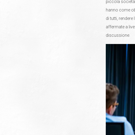
piccola società
hanno come obbi
di tutti, render
affermate a liv
discussione.