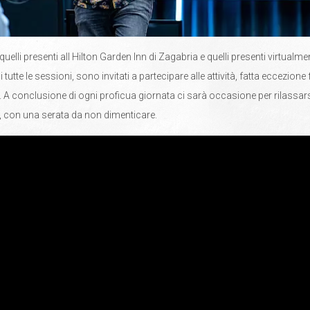
i, quelli presenti all Hilton Garden Inn di Zagabria e quelli presenti virtualme
 tutte le sessioni, sono invitati a partecipare alle attività, fatta eccezione 
. A conclusione di ogni proficua giornata ci sarà occasione per rilassarsi
ti, con una serata da non dimenticare.