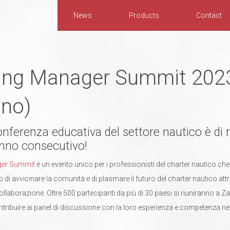
News
Products
Contact
ing Manager Summit 202
ano)
onferenza educativa del settore nautico è di 
 anno consecutivo!
ger Summit
è un evento unico per i professionisti del charter nautico c
o di avvicinare la comunità e di plasmare il futuro del charter nautico at
llaborazione. Oltre 500 partecipanti da più di 30 paesi si riuniranno a Z
ntribuire ai panel di discussione con la loro esperienza e competenza nel